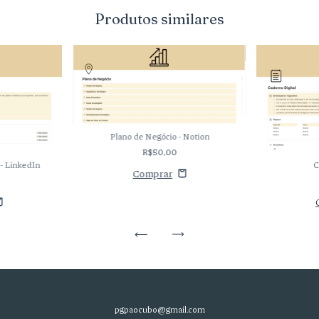
Produtos similares
Plano de Negócio - Notion
R$50,00
 - LinkedIn
C
pgpaocubo@gmail.com